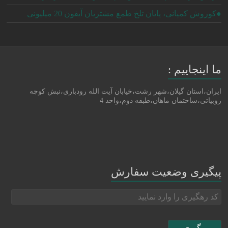
●کوروش کمپانی، پایان تلخ طمع مشتریان آیفون 20 میلیونی
ما اینجاییم :
ایران،استان گیلان،شهر رشت،خیابان آیت الله رودباری،نبش کوچه
روبیاتی،ساختمان ماهان،طبقه دوم،واحد 4
پیگیری وضعیت سفارش