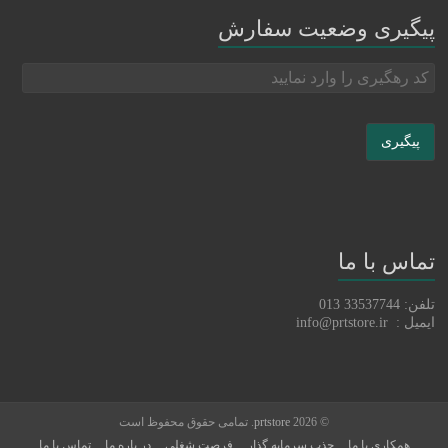
پیگیری وضعیت سفارش
تماس با ما
تلفن: 33537744 013
ایمیل : info@prtstore.ir
© 2026
prtstore
. تمامی حقوق محفوظ است
همکاری با ما
جذب سرمایه گذار
فرصت شغلی
در باره ما
تماس با ما