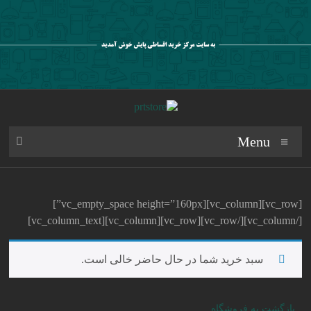
Ski
t
conten
prtstore
Menu
مرکز
خرید
اقساطی
[vc_row][vc_column][vc_empty_space height=”160px”]
پایش
[/vc_column][/vc_row][vc_row][vc_column][vc_column_text]
سبد خرید شما در حال حاضر خالی است.
بازگشت به فروشگاه