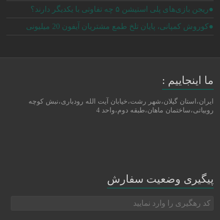
●ریجن بازی‌های پلی استیشن ۵ چه تفاوتی با یکدیگر دارند؟
●کوروش کمپانی، پایان تلخ طمع مشتریان آیفون 20 میلیونی
ما اینجاییم :
ایران،استان گیلان،شهر رشت،خیابان آیت الله رودباری،نبش کوچه
روبیاتی،ساختمان ماهان،طبقه دوم،واحد 4
پیگیری وضعیت سفارش